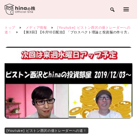
Skip
to
content
トップ
»
メディア情報
»
[Youtube] ピストン西沢の億トレーダーへの
道！
»
【第3回】【6月10日配信】「プロスペクト理論と投資脳の作り方」
[Youtube] ピストン西沢の億トレーダーへの道！