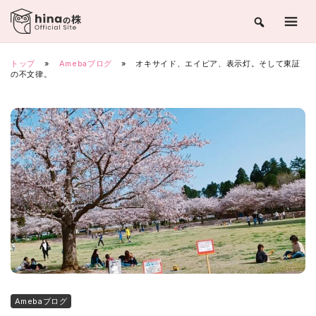
Skip
to
content
トップ
»
Amebaブログ
»
オキサイド、エイピア、表示灯。そして東証
の不文律。
Amebaブログ