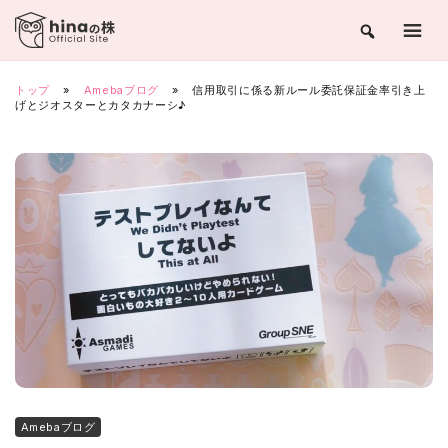
Skip
to
content
トップ
»
Amebaブログ
»
信用取引に係る新ルール委託保証金率引き上
げとジオスターとカタカナーシ♪
Amebaブログ