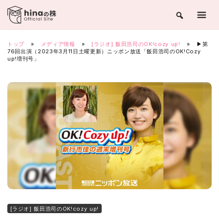
Skip
to
content
トップ
»
メディア情報
»
[ラジオ] 飯田浩司のOK!cozy up!
»
▶第
76回出演（2023年3月11日土曜更新）ニッポン放送「飯田浩司のOK!Cozy
up!増刊号」
[ラジオ] 飯田浩司のOK!cozy up!