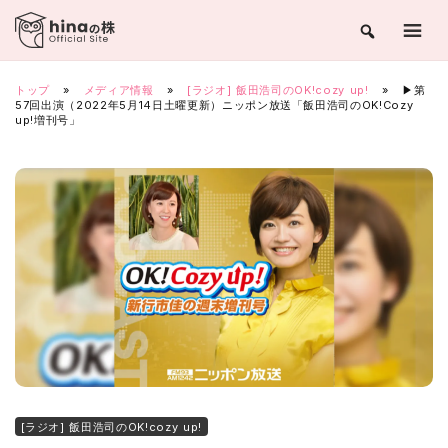
Skip
to
content
トップ
»
メディア情報
»
[ラジオ] 飯田浩司のOK!cozy up!
»
▶第
57回出演（2022年5月14日土曜更新）ニッポン放送「飯田浩司のOK!Cozy
up!増刊号」
[ラジオ] 飯田浩司のOK!cozy up!