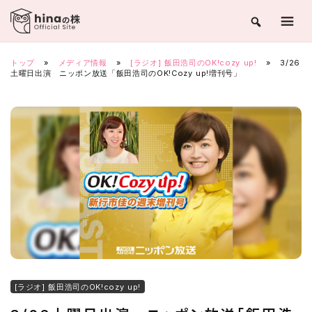
Skip
to
content
トップ
»
メディア情報
»
[ラジオ] 飯田浩司のOK!cozy up!
»
3/26
土曜日出演 ニッポン放送「飯田浩司のOK!Cozy up!増刊号」
[ラジオ] 飯田浩司のOK!cozy up!