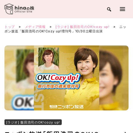
Skip
to
content
トップ
»
メディア情報
»
[ラジオ] 飯田浩司のOK!cozy up!
»
ニッ
ポン放送「飯田浩司のOK!Cozy up!増刊号」10/30土曜日出演
[ラジオ] 飯田浩司のOK!cozy up!