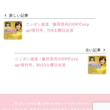
新しい記事
ニッポン放送「飯田浩司のOK!Cozy
up!増刊号」11/6土曜日出演
古い記事
ニッポン放送「飯田浩司のOK!Cozy
up!増刊号」10/23土曜日出演
© 2023
hinaの株 Official Site
All Rights Reserved.
当サイト内の文章・画像等の内容の無断転載及び複製及び引用等の行為を固