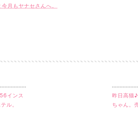
薬と今月もヤナセさんへ。
56インス
昨日高猫♪
ホテル。
ちゃん。