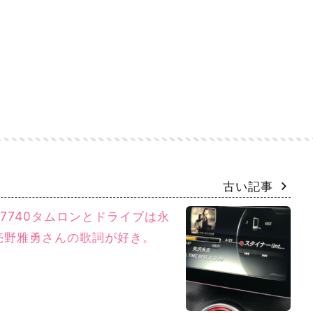
古い記事
7740タムロンとドライブは永
売野雅勇さんの歌詞が好き。