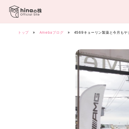
Skip
to
content
トップ
»
Amebaブログ
»
4569キョーリン製薬と今月もヤ