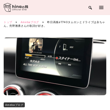
Skip
to
content
トップ
»
Amebaブログ
»
昨日高猫♪7740タムロンとドライブは永ちゃ
ん。売野雅勇さんの歌詞が好き。
Amebaブログ