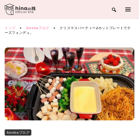
Skip
to
content
トップ
»
Amebaブログ
»
クリスマスパーティー♪ホットプレートでチ
ーズフォンデュ。
Amebaブログ