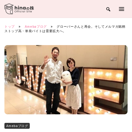
Skip
to
content
トップ
»
Amebaブログ
»
グローバーさんと再会。そしてメルマガ銘柄
ストップ高・単発バイトは需要拡大へ。
Amebaブログ