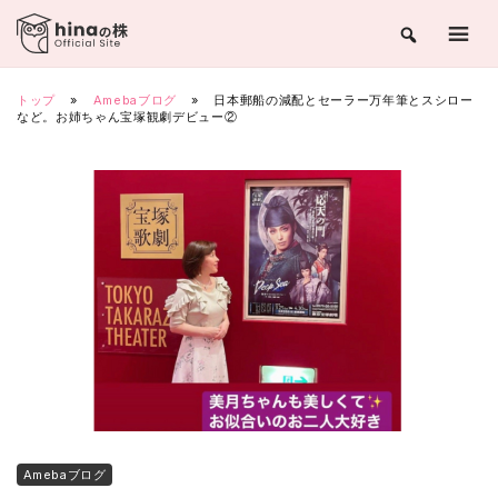
Skip
to
content
トップ
»
Amebaブログ
»
日本郵船の減配とセーラー万年筆とスシロー
など。お姉ちゃん宝塚観劇デビュー②
Amebaブログ