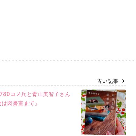
古い記事
780コメ兵と青山美智子さん
物は図書室まで』