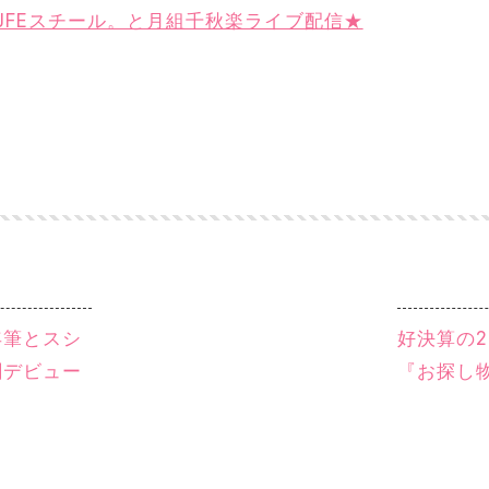
JFEスチール。と月組千秋楽ライブ配信★
年筆とスシ
好決算の2
劇デビュー
『お探し