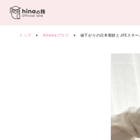
Skip
to
content
トップ
»
Amebaブログ
»
値下がりの日本製鉄とJFEスチ