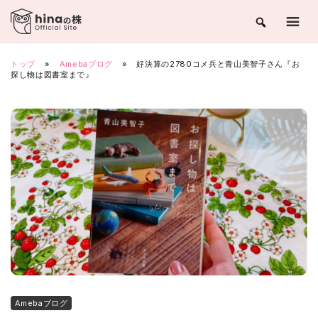
Skip
to
content
トップ
»
Amebaブログ
»
好決算の2780コメ兵と青山美智子さん『お
探し物は図書室まで』
Amebaブログ