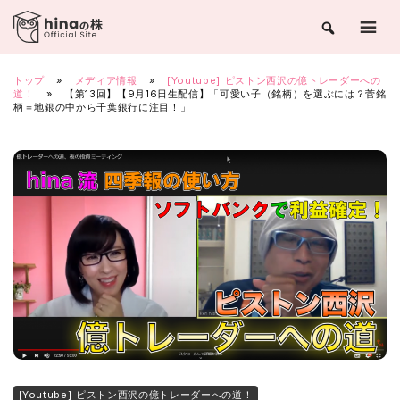
Skip
to
content
トップ
»
メディア情報
»
[Youtube] ピストン西沢の億トレーダーへの
道！
»
【第13回】【9月16日生配信】「可愛い子（銘柄）を選ぶには？菅銘
柄＝地銀の中から千葉銀行に注目！」
[Youtube] ピストン西沢の億トレーダーへの道！